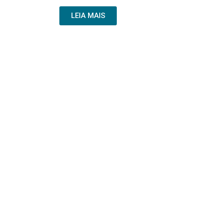
LEIA MAIS
80 Plus
Rótulo Ambiental