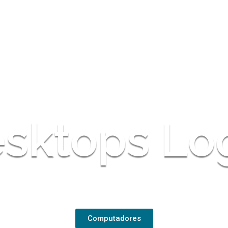
sktops Lo
ho e economia de energia para sua empre
Computadores